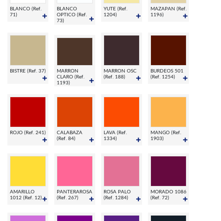
BLANCO (Ref.
BLANCO
YUTE (Ref.
MAZAPAN (Ref.
71)
OPTICO (Ref.
1204)
1196)
73)
BISTRE (Ref. 37)
MARRON
MARRON OSC
BURDEOS 501
CLARO (Ref.
(Ref. 188)
(Ref. 1254)
1193)
ROJO (Ref. 241)
CALABAZA
LAVA (Ref.
MANGO (Ref.
(Ref. 84)
1334)
1903)
AMARILLO
PANTERAROSA
ROSA PALO
MORADO 1086
1012 (Ref. 12)
(Ref. 267)
(Ref. 1284)
(Ref. 72)