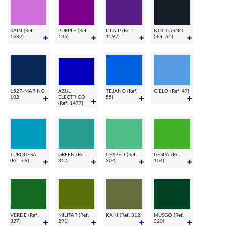
RAIN (Ref.
PURPLE (Ref.
LILA P (Ref.
NOCTURNO
1682)
135)
1597)
(Ref. 66)
1527-MARINO
AZUL
TEJANO (Ref.
CIELO (Ref. 47)
102
ELECTRICO
55)
(Ref. 1477)
TURQUESA
GREEN (Ref.
CESPED (Ref.
GESPA (Ref.
(Ref. 69)
317)
304)
104)
VERDE (Ref.
MILITAR (Ref.
KAKI (Ref. 312)
MUSGO (Ref.
327)
291)
320)