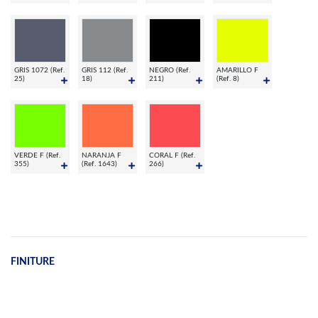
GRIS 1072 (Ref.
GRIS 112 (Ref.
NEGRO (Ref.
AMARILLO F
25)
18)
211)
(Ref. 8)
VERDE F (Ref.
NARANJA F
CORAL F (Ref.
355)
(Ref. 1643)
266)
FINITURE