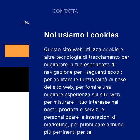
CONTATTA
UNA SOLUZIONE PER OGNI APPLICAZIONE
Richiedi il tuo preventivo qui
Noi usiamo i cookies
Questo sito web utilizza cookie e
Vai al Modulo
altre tecnologie di tracciamento per
migliorare la tua esperienza di
navigazione per i seguenti scopi:
per abilitare le funzionalità di base
del sito web
,
per fornire una
migliore esperienza sul sito web
,
per misurare il tuo interesse nei
Informativa sulla privacy
nostri prodotti e servizi e
Avviso legale
personalizzare le interazioni di
Politica sui cookie
marketing
,
per pubblicare annunci
Canale dei reclami
più pertinenti per te
.
Lavora con noi
Configurare i cookie