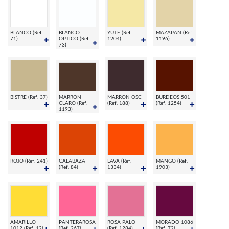
BLANCO (Ref.
BLANCO
YUTE (Ref.
MAZAPAN (Ref.
71)
OPTICO (Ref.
1204)
1196)
73)
BISTRE (Ref. 37)
MARRON
MARRON OSC
BURDEOS 501
CLARO (Ref.
(Ref. 188)
(Ref. 1254)
1193)
ROJO (Ref. 241)
CALABAZA
LAVA (Ref.
MANGO (Ref.
(Ref. 84)
1334)
1903)
AMARILLO
PANTERAROSA
ROSA PALO
MORADO 1086
1012 (Ref. 12)
(Ref. 267)
(Ref. 1284)
(Ref. 72)