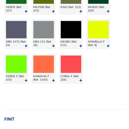
VERDE (Ref.
MILITAR (Ref.
KAKI (Ref. 312)
MUSGO (Ref.
327)
291)
320)
GRIS 1072 (Ref.
GRIS 112 (Ref.
NEGRO (Ref.
AMARILLO F
25)
18)
211)
(Ref. 8)
VERDE F (Ref.
NARANJA F
CORAL F (Ref.
355)
(Ref. 1643)
266)
FINIT