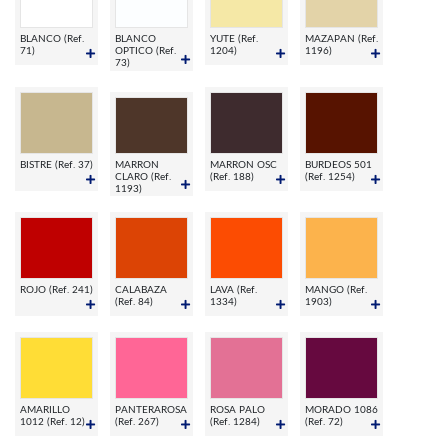
BLANCO (Ref.
BLANCO
YUTE (Ref.
MAZAPAN (Ref.
71)
OPTICO (Ref.
1204)
1196)
73)
BISTRE (Ref. 37)
MARRON
MARRON OSC
BURDEOS 501
CLARO (Ref.
(Ref. 188)
(Ref. 1254)
1193)
ROJO (Ref. 241)
CALABAZA
LAVA (Ref.
MANGO (Ref.
(Ref. 84)
1334)
1903)
AMARILLO
PANTERAROSA
ROSA PALO
MORADO 1086
1012 (Ref. 12)
(Ref. 267)
(Ref. 1284)
(Ref. 72)