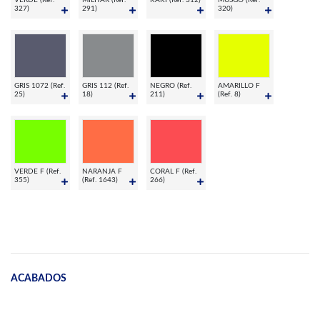
VERDE (Ref.
MILITAR (Ref.
KAKI (Ref. 312)
MUSGO (Ref.
327)
291)
320)
GRIS 1072 (Ref.
GRIS 112 (Ref.
NEGRO (Ref.
AMARILLO F
25)
18)
211)
(Ref. 8)
VERDE F (Ref.
NARANJA F
CORAL F (Ref.
355)
(Ref. 1643)
266)
ACABADOS