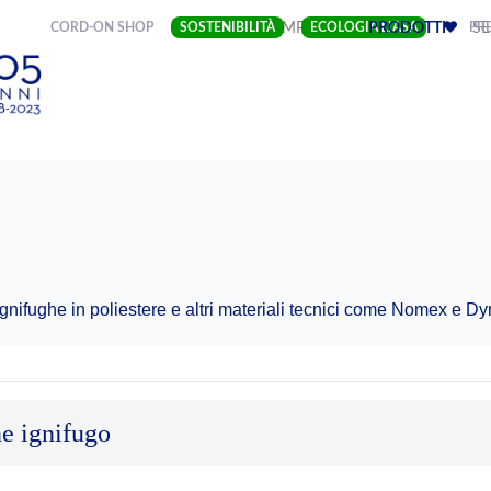
(CURRENT)
CORD-ON SHOP
SOSTENIBILITÀ
IMPRESA
ECOLOGIA LIASA
PRODOTTI
PRE
SE
e ignifughe in poliestere e altri materiali tecnici come Nomex e 
e ignifugo