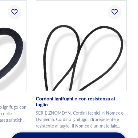
Cordoni ignifughi e con resistenza al
taglio
 ignifugo con
SERIE ZNOMDYN. Cordini tecnici in Nomex e
o nelle
Dyneema. Cordino ignifugo, idrorepellente e
ratteristich...
resistente al taglio. Il Nomex è un materiale...