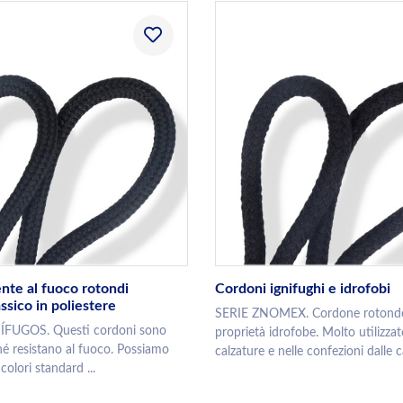
ente al fuoco rotondi
Cordoni ignifughi e idrofobi
assico in poliestere
SERIE ZNOMEX. Cordone rotondo
ÍFUGOS. Questi cordoni sono
proprietà idrofobe. Molto utilizzat
ché resistano al fuoco. Possiamo
calzature e nelle confezioni dalle ca
colori standard ...