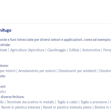
nifugo
de e funi intrecciate per diversi settori e applicazioni, come ad esempio
striale:
riale | Agricoltura |Apicoltura | Giardinaggio | Edilizia | Automotive | Fer
zione:
er interni | Arredamento per esterni | Deodoranti per ambienti | Deodor
oda:
ioni:
stici
 diverse finiture:
lo | Terminale decorativo in metallo | Taglio a caldo | Taglio a pressione 
| Navet in plastica iniettata | Navet in plastica iniettata piatta | Bobine in 