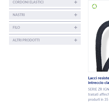
CORDONI ELASTICI
NASTRI
FILO
ALTRI PRODOTTI
Lacci resist
intreccio cl
SERIE ZR IGN
trattati affin
produrli in 35 