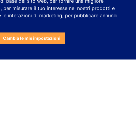
à di base del sito web
,
per fornire una migliore
b
,
per misurare il tuo interesse nei nostri prodotti e
 le interazioni di marketing
,
per pubblicare annunci
Cambia le mie impostazioni