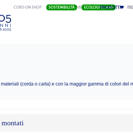
(CURRENT)
CORD-ON SHOP
SOSTENIBILITÀ
IMPRESA
ECOLOGIA LIASA
PRODOTTI
PRE
SE
 materiali (corda o carta) e con la maggior gamma di colori del
 montati