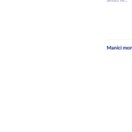
tenuto fer...
Manici mon