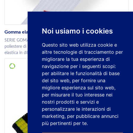
Noi usiamo i cookies
Gomma elastica crochet sublimata a un lato
SERIE GOMA CROCHET SUBLIM 1C. Produciamo nastro di
Questo sito web utilizza cookie e
poliestere di produzione in crochet, sublimato da un lato. Gomma
altre tecnologie di tracciamento per
elastica in differenti lar...
migliorare la tua esperienza di
navigazione per i seguenti scopi:
per abilitare le funzionalità di base
del sito web
,
per fornire una
migliore esperienza sul sito web
,
per misurare il tuo interesse nei
nostri prodotti e servizi e
personalizzare le interazioni di
marketing
,
per pubblicare annunci
più pertinenti per te
.