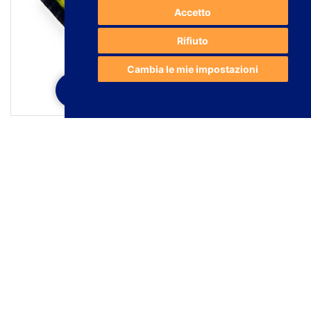
Accetto
Rifiuto
Cambia le mie impostazioni
HAI BISOGNO DI MAGGIORI INFORMAZIONI?
Gomma elastica crochet sublimata a due facce
SERIE GOMA CROCHET SUBLIM 2C.
Produciamo nastro di
poliestere di produzione in crochet, sublimato a due facce. Gomma
ela...