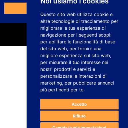
Noi usiamo i cookies
Vai al Modulo
Questo sito web utilizza cookie e
altre tecnologie di tracciamento per
migliorare la tua esperienza di
navigazione per i seguenti scopi:
per abilitare le funzionalità di base
del sito web
,
per fornire una
migliore esperienza sul sito web
,
Informativa sulla privacy
per misurare il tuo interesse nei
Avviso legale
nostri prodotti e servizi e
Politica sui cookie
personalizzare le interazioni di
Canale dei reclami
Lavora con noi
marketing
,
per pubblicare annunci
Configurare i cookie
più pertinenti per te
.
studiogenesis.es
Web design e sviluppo
Accetto
Rifiuto
Cambia le mie impostazioni