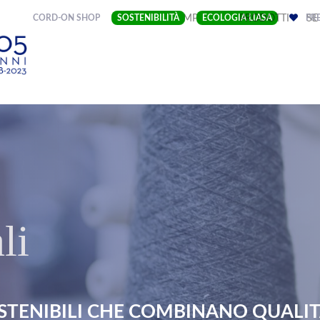
(CURRENT)
CORD-ON SHOP
SOSTENIBILITÀ
IMPRESA
ECOLOGIA LIASA
PRODOTTI
PRE
SE
li
STENIBILI CHE COMBINANO QUALITÀ