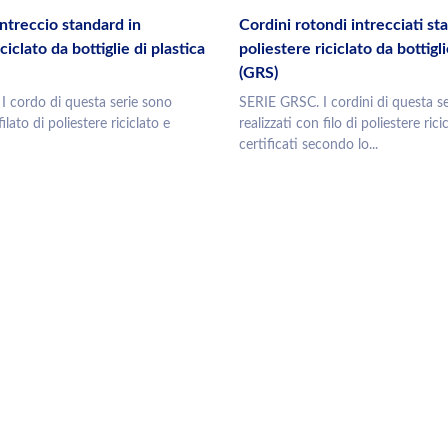
intreccio standard in
Cordini rotondi intrecciati st
ciclato da bottiglie di plastica
poliestere riciclato da bottigli
(GRS)
I cordo di questa serie sono
SERIE GRSC. I cordini di questa s
filato di poliestere riciclato e
realizzati con filo di poliestere rici
certificati secondo lo...