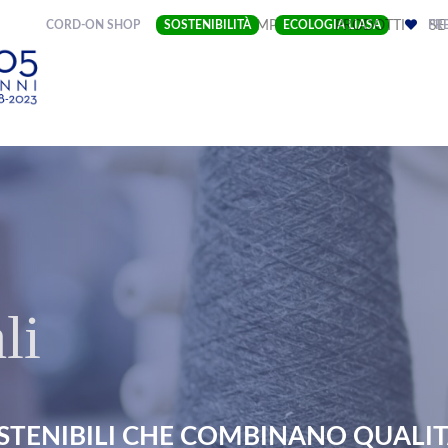
(CURRENT)
CORD-ON SHOP
SOSTENIBILITÀ
IMPRESA
ECOLOGIA LIASA
PRODOTTI
PRE
SE
li
STENIBILI CHE COMBINANO QUALITÀ