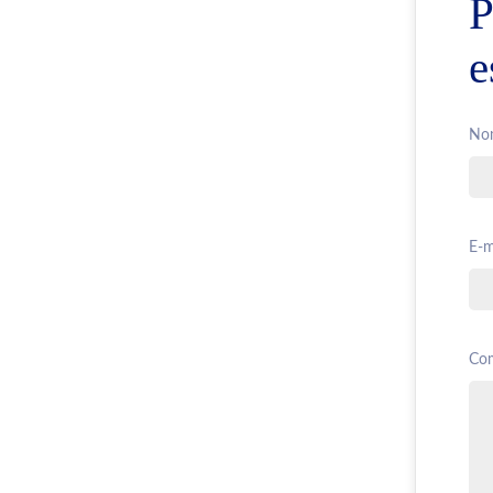
P
e
Nom
E-m
Com