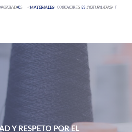
ORITOS
ACABADOS
(0)
+34 977 844 000
MATERIALES
CONTACTA
COLORES
ES
/
ACTUALIDAD
CA
/
EN
/
FR
/
IT
D Y RESPETO POR EL