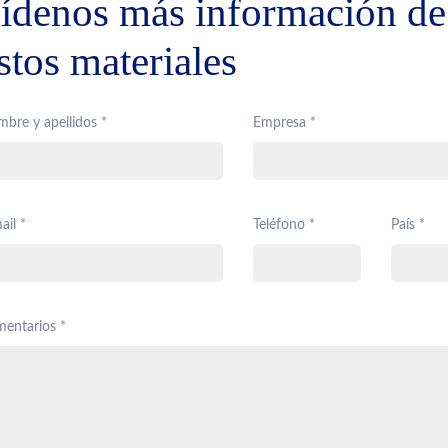
ídenos más información de
stos materiales
bre y apellidos *
Empresa *
ail *
Teléfono *
País *
entarios *