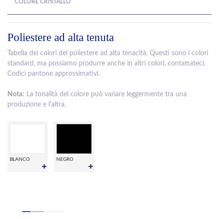
COLORE CRISTALLO
Poliestere ad alta tenuta
Tabella dei colori del poliestere ad alta tenacità. Questi sono i colori
standard, ma possiamo produrre anche in altri colori, contattateci.
Codici pantone approssimativi.
Nota:
La tonalità del colore può variare leggermente tra una
produzione e l'altra.
BLANCO
NEGRO