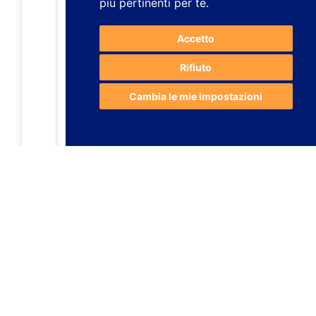
più pertinenti per te
.
Accetto
Rifiuto
Cambia le mie impostazioni