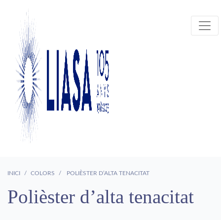
INICI
COLORS
POLIÈSTER D’ALTA TENACITAT
Polièster d’alta tenacitat