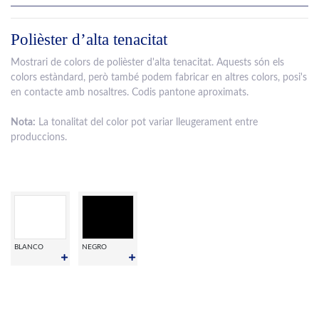
Polièster d’alta tenacitat
Mostrari de colors de polièster d'alta tenacitat. Aquests són els
colors estàndard, però també podem fabricar en altres colors, posi's
en contacte amb nosaltres. Codis pantone aproximats.
Nota:
La tonalitat del color pot variar lleugerament entre
produccions.
BLANCO
NEGRO