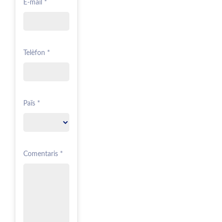
E-mail *
Telèfon *
Païs *
Comentaris *