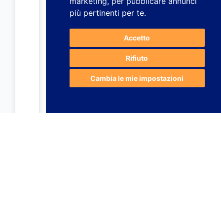
marketing
,
per pubblicare annunci
più pertinenti per te
.
Accetto
Rifiuto
Cambia le mie impostazioni