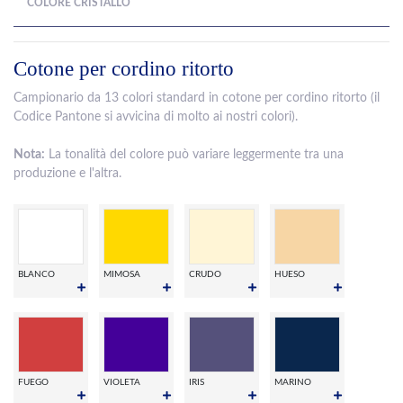
COLORE CRISTALLO
Cotone per cordino ritorto
Campionario da 13 colori standard in cotone per cordino ritorto (il
Codice Pantone si avvicina di molto ai nostri colori).
Nota:
La tonalità del colore può variare leggermente tra una
produzione e l'altra.
BLANCO
MIMOSA
CRUDO
HUESO
FUEGO
VIOLETA
IRIS
MARINO