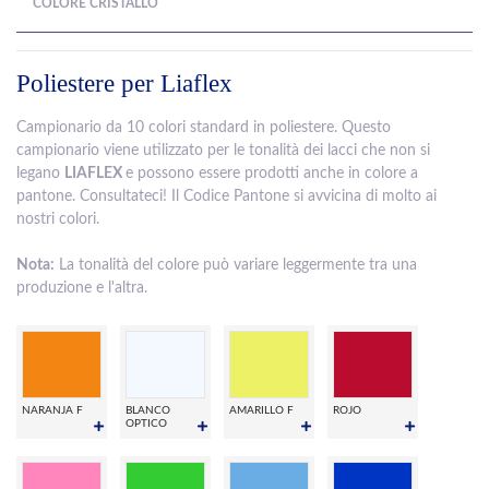
COLORE CRISTALLO
Poliestere per Liaflex
Campionario da 10 colori standard in poliestere. Questo
campionario viene utilizzato per le tonalità dei lacci che non si
legano
LIAFLEX
e possono essere prodotti anche in colore a
pantone. Consultateci! Il Codice Pantone si avvicina di molto ai
nostri colori.
Nota:
La tonalità del colore può variare leggermente tra una
produzione e l'altra.
NARANJA F
BLANCO
AMARILLO F
ROJO
OPTICO