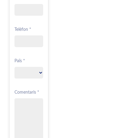
Telèfon *
Païs *
Comentaris *