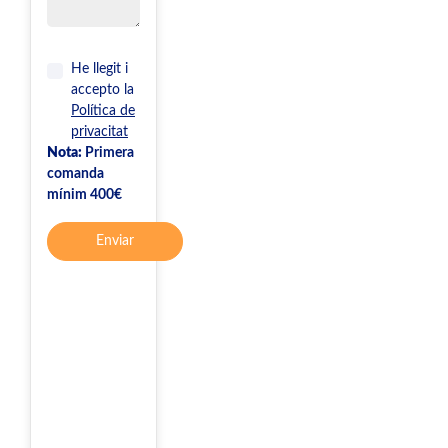
He llegit i
accepto la
Política de
privacitat
Nota:
Primera
comanda
mínim 400€
Enviar