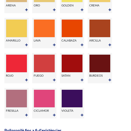
ARENA
ORO
GOLDEN
CREMA
AMARILLO
LAVA
CALABAZA
ARCILLA
ROJO
FUEGO
SATAN
BURDEOS
FRESILLA
CICLAMOR
VIOLETA
Polipropilè fins a fi d'existències