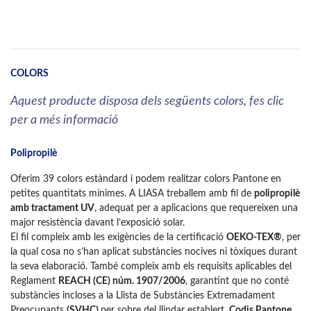
COLORS
Aquest producte disposa dels següents colors, fes clic
per a més informació
Polipropilè
Oferim 39 colors estàndard i podem realitzar colors Pantone en
petites quantitats mínimes. A LIASA treballem amb fil de
polipropilè
amb tractament UV
, adequat per a aplicacions que requereixen una
major resistència davant l’exposició solar.
El fil compleix amb les exigències de la certificació
OEKO-TEX®
, per
la qual cosa no s’han aplicat substàncies nocives ni tòxiques durant
la seva elaboració. També compleix amb els requisits aplicables del
Reglament
REACH (CE) núm. 1907/2006
, garantint que no conté
substàncies incloses a la Llista de Substàncies Extremadament
Preocupants
(SVHC)
per sobre del llindar establert.
Codis Pantone