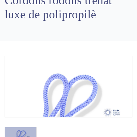
Cordons rodons trenat
luxe de polipropilè
Previous
Next