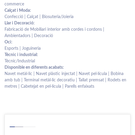
commerce
Calçat i Moda:
Confecció | Calçat | Biosuteria/Joieria
Llar i Decoració:
Fabricació de Mobiliari interior amb cordes i cordons |
Ambientadors | Decoració
Oci:
Esports | Joguineria
Tècnic i industrial:
Tècnic/Industrial
Disponible en diferents acabats:
Navet metàl·lic | Navet plàstic injectat | Navet pel·lícula | Bobina
amb tub | Terminal metàl·lic decoratiu | Tallat premsat | Rodets en
metres | Cabetejat en pel·lícula | Parells enfaixats