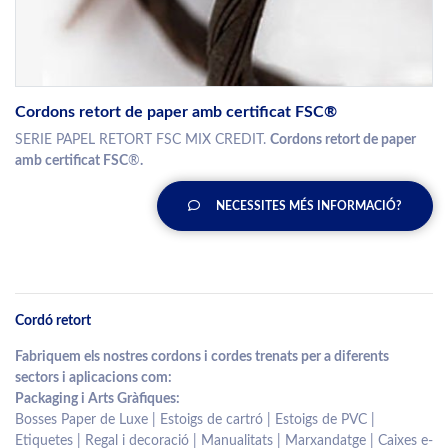
Cordons retort de paper amb certificat FSC®
SERIE PAPEL RETORT FSC MIX CREDIT.
Cordons retort de paper
amb certificat FSC
®
.
NECESSITES MÉS INFORMACIÓ?
Cordó retort
Fabriquem els nostres cordons i cordes trenats per a diferents
sectors i aplicacions com:
Packaging i Arts Gràfiques:
Bosses Paper de Luxe | Estoigs de cartró | Estoigs de PVC |
Etiquetes | Regal i decoració | Manualitats | Marxandatge | Caixes e-