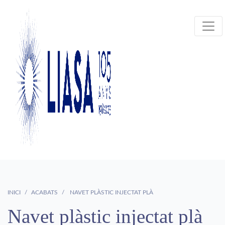
INICI
ACABATS
NAVET PLÀSTIC INJECTAT PLÀ
Navet plàstic injectat plà