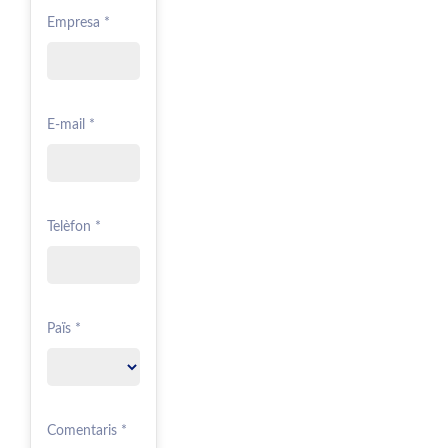
Empresa *
E-mail *
Telèfon *
Païs *
Comentaris *