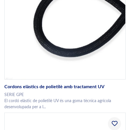
Cordons elàstics de polietilè amb tractament UV
SERIE GPE
El cordó elàstic de polietilè UV és una goma tècnica agrícola
desenvolupada per a l...