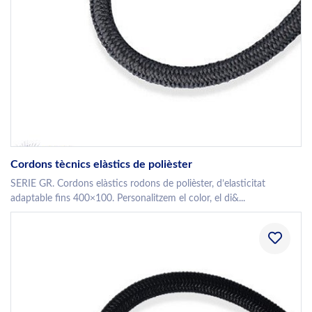
Cordons tècnics elàstics de polièster
SERIE GR. Cordons elàstics rodons de polièster, d’elasticitat
adaptable fins 400×100. Personalitzem el color, el di&...