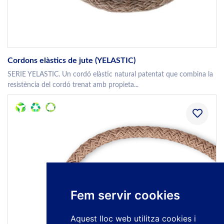
Cordons elàstics de jute (YELASTIC)
SERIE YELASTIC. Un cordó elàstic natural patentat que combina la
resistència del cordó trenat amb propieta...
Fem servir cookies
Aquest lloc web utilitza cookies i