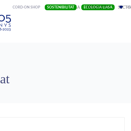
(CURRENT)
CORD-ON SHOP
SOSTENIBILITAT
EMPRESA
ECOLOGIA LIASA
PRODUCTES
SECTO
FA
at