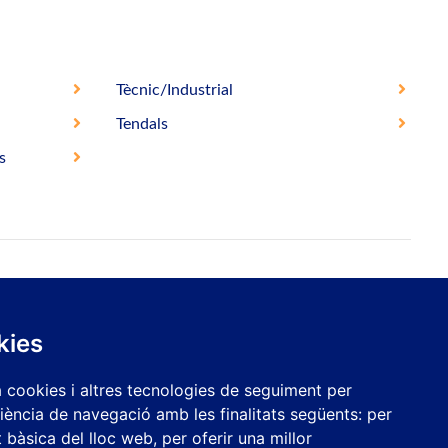
Tècnic/Industrial
Tendals
s
aquesta resistència modificant el material del terminal.
kies
a cookies i altres tecnologies de seguiment per
riència de navegació amb les finalitats següents:
per
at bàsica del lloc web
,
per oferir una millor