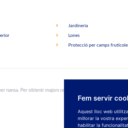
Jardineria
erior
Lones
Protecció per camps frutícole
per nansa. Per obtenir majors resistències, podem incrementar 
Fem servir coo
Aquest lloc web utilitz
millorar la vostra expe
habilitar la funcionalit