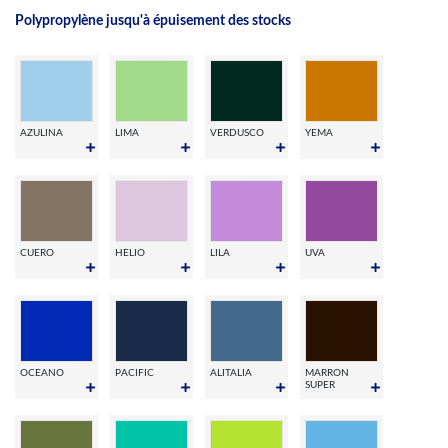
Polypropylène jusqu'à épuisement des stocks
AZULINA
LIMA
VERDUSCO
YEMA
CUERO
HELIO
LILA
UVA
OCEANO
PACIFIC
ALITALIA
MARRON
SUPER