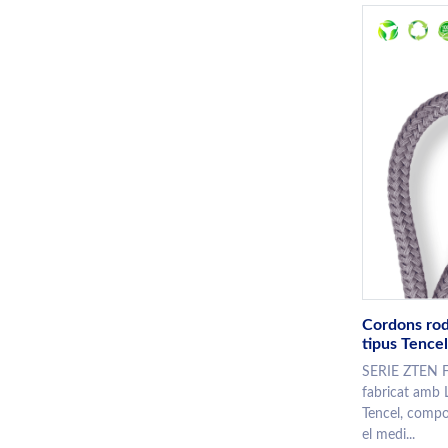
Cordons rodo
tipus Tence
SERIE ZTEN 
fabricat amb L
Tencel, compo
el medi...