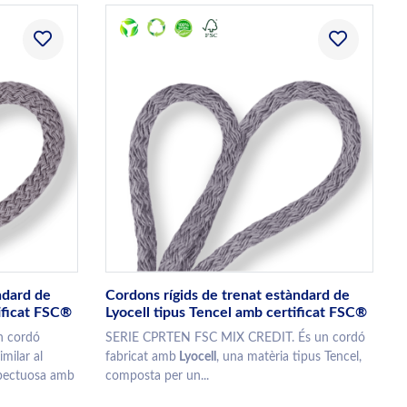
ndard de
Cordons rígids de trenat estàndard de
ificat FSC®
Lyocell tipus Tencel amb certificat FSC®
n cordó
SERIE CPRTEN FSC MIX CREDIT. És un cordó
imilar al
fabricat amb
Lyocell
, una matèria tipus Tencel,
spectuosa amb
composta per un...