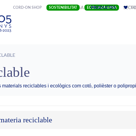
(CURRENT)
CORD-ON SHOP
SOSTENIBILITAT
EMPRESA
ECOLOGIA LIASA
PRODUCTES
SECT
FA
CLABLE
clable
 materials reciclables i ecològics com cotó, polièster o polipropi
materia reciclable