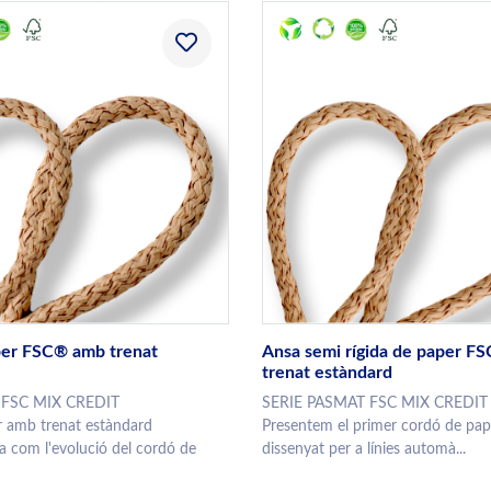
per FSC® amb trenat
Ansa semi rígida de paper F
trenat estàndard
 FSC MIX CREDIT
SERIE PASMAT FSC MIX CREDI
r amb trenat estàndard
Presentem el primer cordó de pa
 com l'evolució del cordó de
dissenyat per a línies automà...