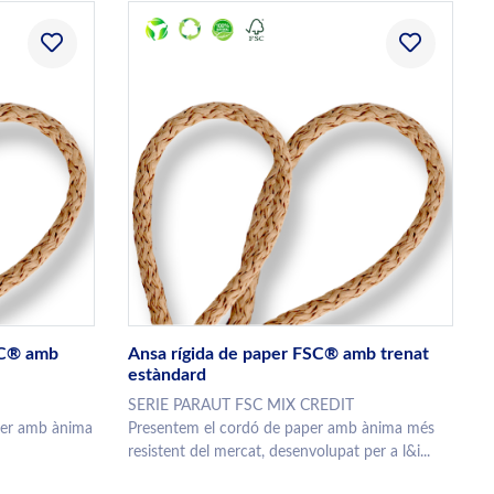
SC® amb
Ansa rígida de paper FSC® amb trenat
estàndard
T
SERIE PARAUT FSC MIX CREDIT
per amb ànima
Presentem el cordó de paper amb ànima més
resistent del mercat, desenvolupat per a l&i...