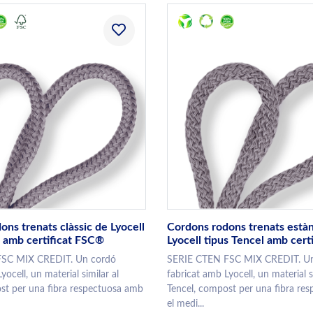
ns trenats clàssic de Lyocell
Cordons rodons trenats està
l amb certificat FSC®
Lyocell tipus Tencel amb cert
FSC MIX CREDIT. Un cordó
SERIE CTEN FSC MIX CREDIT. U
yocell, un material similar al
fabricat amb Lyocell, un material s
st per una fibra respectuosa amb
Tencel, compost per una fibra re
el medi...