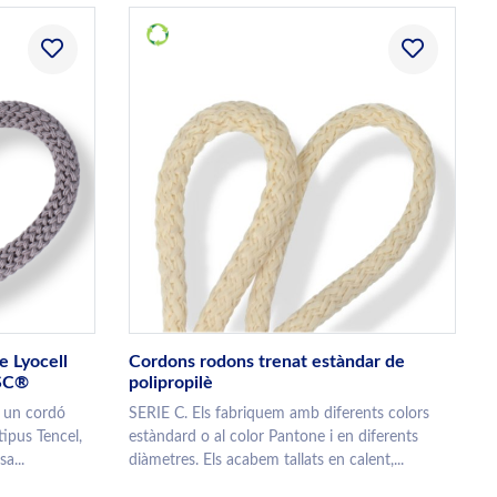
e Lyocell
Cordons rodons trenat estàndar de
FSC®
polipropilè
 un cordó
SERIE C. Els fabriquem amb diferents colors
tipus Tencel,
estàndard o al color Pantone i en diferents
a...
diàmetres. Els acabem tallats en calent,...