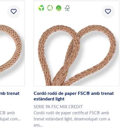
mb trenat
Cordó rodó de paper FSC® amb trenat
estàndard light
SERIE PA FSC MIX CREDIT
FSC® amb
Cordó rodó de paper certificat FSC® amb
lupat com...
trenat estàndard light, desenvolupat com a
ans...