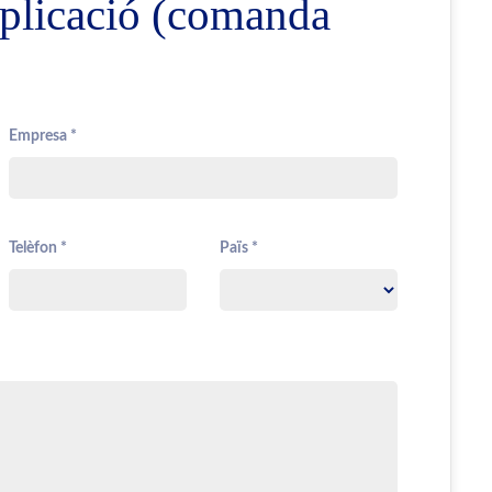
 aplicació (comanda
Empresa *
Telèfon *
Païs *