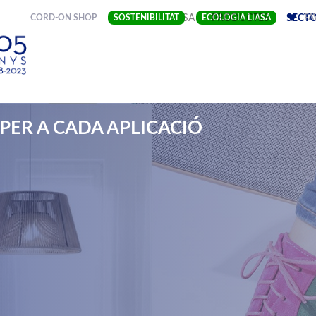
(CURRENT)
CORD-ON SHOP
SOSTENIBILITAT
EMPRESA
ECOLOGIA LIASA
PRODUCTES
SECT
FA
PER A CADA APLICACIÓ