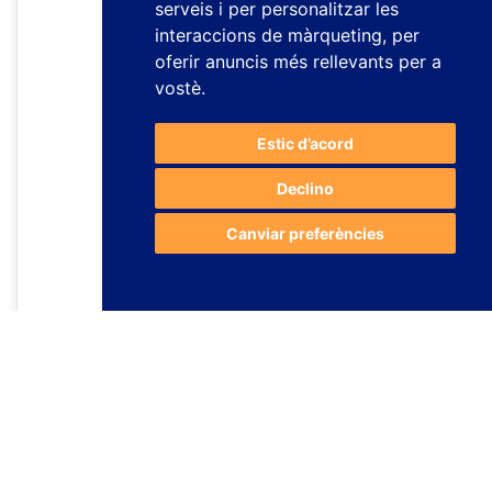
serveis i per personalitzar les
interaccions de màrqueting
,
per
oferir anuncis més rellevants per a
vostè
.
Estic d’acord
Declino
Canviar preferències