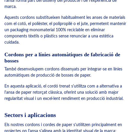
l'ansa forma part del disseny del producte i de l'experiència de
marca.
Aquests cordons substitueixen habitualment les anses de materials
com el cotó, el polièster, el polipropilè o el jute, permetent mantenir
un packaging monomaterial 100% reciclable en eliminar
components tèxtils o plàstics sense renunciar a una estètica
cuidada.
Cordons per a línies automàtiques de fabricació de
bosses
També desenvolupem cordons dissenyats per integrar-se en línies
automàtiques de producció de bosses de paper.
En aquesta aplicació, el cordó trenat s'utilitza com a alternativa a
l'ansa de paper retorçat clàssica, oferint una solució amb major
regularitat visual i un excel·lent rendiment en producció industrial.
Sectors i aplicacions
Els nostres cordons i cordes de paper s'utilitzen principalment en
projectes on l'ansa s'alinea amb la identitat visual de la marca: