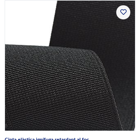
Cinta elàstica ignífuga retardant al foc