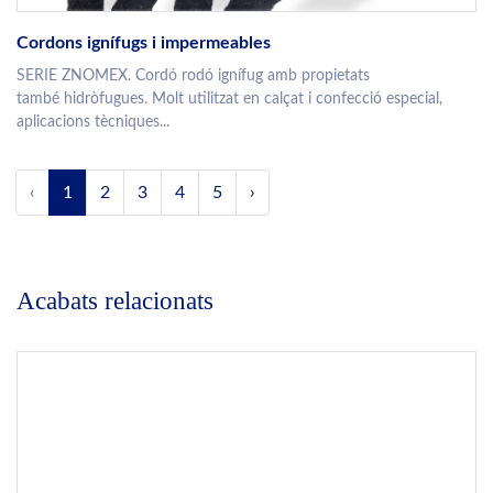
Cordons ignífugs i impermeables
SERIE ZNOMEX. Cordó rodó ignífug amb propietats
també hidròfugues. Molt utilitzat en calçat i confecció especial,
aplicacions tècniques...
‹
1
2
3
4
5
›
Acabats relacionats