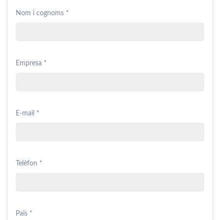
Nom i cognoms *
Empresa *
E-mail *
Telèfon *
Païs *