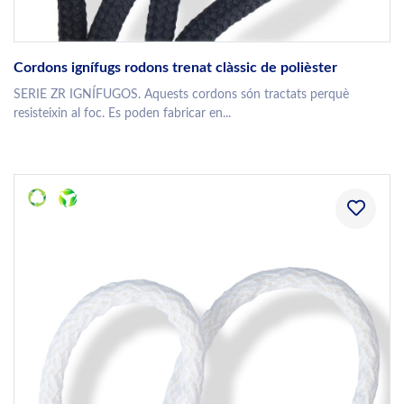
Cordons ignífugs rodons trenat clàssic de polièster
SERIE ZR IGNÍFUGOS. Aquests cordons són tractats perquè
resisteixin al foc. Es poden fabricar en...