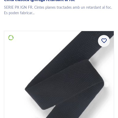
SERIE PX IGN FR. Cintes planes tractades amb un retardant al foc.
Es poden fabricar...