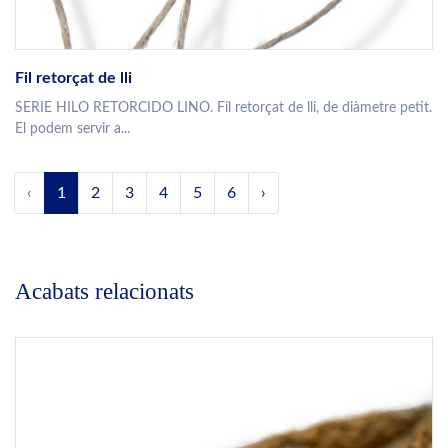
Fil retorçat de lli
SERIE HILO RETORCIDO LINO. Fil retorçat de lli, de diàmetre petit.
El podem servir a...
‹
1
2
3
4
5
6
›
Acabats relacionats