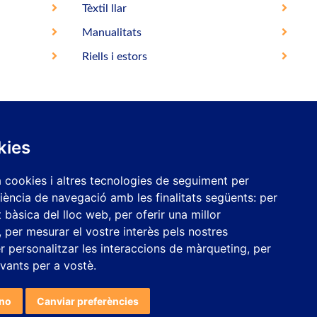
Tèxtil llar
Manualitats
Riells i estors
kies
a cookies i altres tecnologies de seguiment per
NECESSITES MÉS INFORMACIÓ?
riència de navegació amb les finalitats següents:
per
at bàsica del lloc web
,
per oferir una millor
,
per mesurar el vostre interès pels nostres
er personalitzar les interaccions de màrqueting
,
per
evants per a vostè
.
ino
Canviar preferències
per