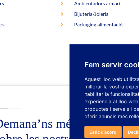
rs
Ambientadors armari
Bijuteria/Joieria
es
Packaging alimentació
Fem servir coo
Aquest lloc web utilitz
millorar la vostra expe
habilitar la funcionalit
experiència al lloc web
productes i serveis i p
oferir anuncis més rell
Demana’ns més informació
Estic d’acord
Decl
obre les nostres solucions 