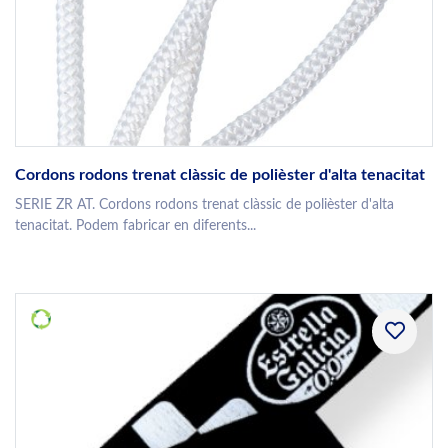
Cordons rodons trenat clàssic de polièster d'alta tenacitat
SERIE ZR AT. Cordons rodons trenat clàssic de polièster d'alta
tenacitat. Podem fabricar en diferents...