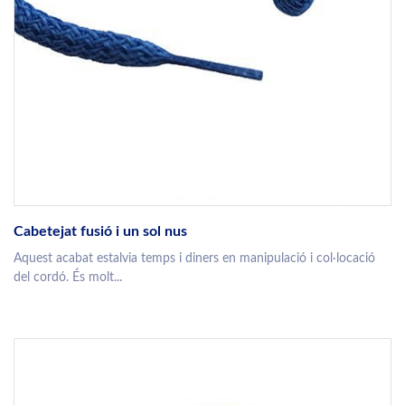
Cabetejat fusió i un sol nus
Aquest acabat estalvia temps i diners en manipulació i col·locació
del cordó. És molt...