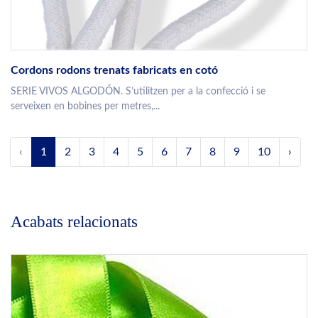
Cordons rodons trenats fabricats en cotó
SERIE VIVOS ALGODÓN. S’utilitzen per a la confecció i se
serveixen en bobines per metres,...
‹
1
2
3
4
5
6
7
8
9
10
›
Acabats relacionats