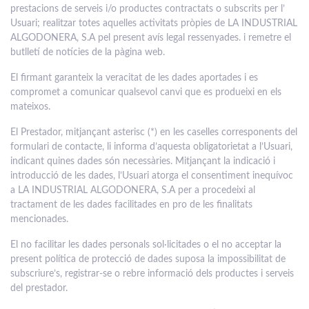
prestacions de serveis i/o productes contractats o subscrits per l’
Usuari; realitzar totes aquelles activitats pròpies de LA INDUSTRIAL
ALGODONERA, S.A pel present avís legal ressenyades. i remetre el
butlletí de notícies de la pàgina web.
El firmant garanteix la veracitat de les dades aportades i es
compromet a comunicar qualsevol canvi que es produeixi en els
mateixos.
El Prestador, mitjançant asterisc (*) en les caselles corresponents del
formulari de contacte, li informa d’aquesta obligatorietat a l’Usuari,
indicant quines dades són necessàries. Mitjançant la indicació i
introducció de les dades, l’Usuari atorga el consentiment inequívoc
a LA INDUSTRIAL ALGODONERA, S.A per a procedeixi al
tractament de les dades facilitades en pro de les finalitats
mencionades.
El no facilitar les dades personals sol·licitades o el no acceptar la
present política de protecció de dades suposa la impossibilitat de
subscriure’s, registrar-se o rebre informació dels productes i serveis
del prestador.