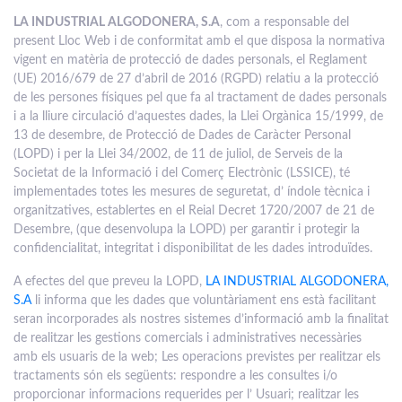
LA INDUSTRIAL ALGODONERA, S.A
, com a responsable del
present Lloc Web i de conformitat amb el que disposa la normativa
vigent en matèria de protecció de dades personals, el Reglament
(UE) 2016/679 de 27 d’abril de 2016 (RGPD) relatiu a la protecció
de les persones físiques pel que fa al tractament de dades personals
i a la lliure circulació d’aquestes dades, la Llei Orgànica 15/1999, de
13 de desembre, de Protecció de Dades de Caràcter Personal
(LOPD) i per la Llei 34/2002, de 11 de juliol, de Serveis de la
Societat de la Informació i del Comerç Electrònic (LSSICE), té
implementades totes les mesures de seguretat, d’ índole tècnica i
organitzatives, establertes en el Reial Decret 1720/2007 de 21 de
Desembre, (que desenvolupa la LOPD) per garantir i protegir la
confidencialitat, integritat i disponibilitat de les dades introduïdes.
A efectes del que preveu la LOPD,
LA INDUSTRIAL ALGODONERA,
S.A
li informa que les dades que voluntàriament ens està facilitant
seran incorporades als nostres sistemes d’informació amb la finalitat
de realitzar les gestions comercials i administratives necessàries
amb els usuaris de la web; Les operacions previstes per realitzar els
tractaments són els següents: respondre a les consultes i/o
proporcionar informacions requerides per l’ Usuari; realitzar les