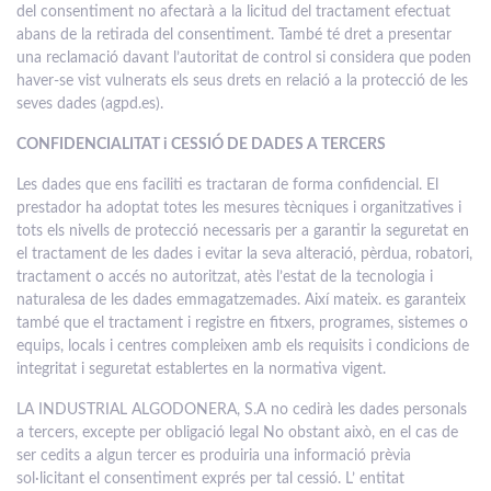
del consentiment no afectarà a la licitud del tractament efectuat
abans de la retirada del consentiment. També té dret a presentar
una reclamació davant l’autoritat de control si considera que poden
haver-se vist vulnerats els seus drets en relació a la protecció de les
seves dades (agpd.es).
CONFIDENCIALITAT i CESSIÓ DE DADES A TERCERS
Les dades que ens faciliti es tractaran de forma confidencial. El
prestador ha adoptat totes les mesures tècniques i organitzatives i
tots els nivells de protecció necessaris per a garantir la seguretat en
el tractament de les dades i evitar la seva alteració, pèrdua, robatori,
tractament o accés no autoritzat, atès l’estat de la tecnologia i
naturalesa de les dades emmagatzemades. Així mateix. es garanteix
també que el tractament i registre en fitxers, programes, sistemes o
equips, locals i centres compleixen amb els requisits i condicions de
integritat i seguretat establertes en la normativa vigent.
LA INDUSTRIAL ALGODONERA, S.A no cedirà les dades personals
a tercers, excepte per obligació legal No obstant això, en el cas de
ser cedits a algun tercer es produiria una informació prèvia
sol·licitant el consentiment exprés per tal cessió. L’ entitat