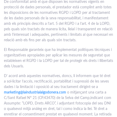
De conformitat amb el que disposen les normatives vigents en
protecció de dades personals, el prestador està complint amb totes
les disposicions de les normatives RGPD i LOPD per al tractament
de les dades personals de la seva responsabilitat, i manifestament
amb els principis descrits a l’art. 5 del RGPD i a l’art. 4 de la LOPD,
pels quals són tractats de manera lícita, lleial i transparent en relació
amb l’interessat i adequades, pertinents i limitats al que necessari en
relació amb els fins per als quals són tractats.
El Responsable garanteix que ha implementat polítiques tècniques i
organitzatives apropiades per aplicar les mesures de seguretat que
estableixen el RGPD i la LOPD per tal de protegir els drets i llibertats
dels Usuaris.
D’ acord amb aquestes normatives, doncs, li informem que té dret
a sol·licitar l’accés, rectificació, portabilitat i supressió de les seves
dades i la limitació i oposició al seu tractament dirigint-se a
marketing@laindustrialalgodonera.com
o mitjançant una carta a
C/Sant Rafael Nº 21 (CP.43470) de la Selva del Camp,indicant com
Assumpte: “LOPD, Drets ARCO”, i adjuntant fotocopia del seu DNI
o qualsevol mitjà anàleg en dret, tal i como indica la llei. Té dret a
enretirar el consentiment prestat en qualsevol moment. La retirada