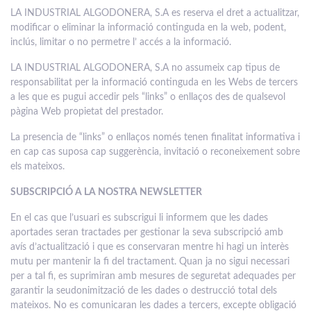
LA INDUSTRIAL ALGODONERA, S.A es reserva el dret a actualitzar,
modificar o eliminar la informació continguda en la web, podent,
inclús, limitar o no permetre l’ accés a la informació.
LA INDUSTRIAL ALGODONERA, S.A no assumeix cap tipus de
responsabilitat per la informació continguda en les Webs de tercers
a les que es pugui accedir pels “links” o enllaços des de qualsevol
pàgina Web propietat del prestador.
La presencia de “links” o enllaços només tenen finalitat informativa i
en cap cas suposa cap suggerència, invitació o reconeixement sobre
els mateixos.
SUBSCRIPCIÓ A LA NOSTRA NEWSLETTER
En el cas que l’usuari es subscrigui li informem que les dades
aportades seran tractades per gestionar la seva subscripció amb
avís d’actualització i que es conservaran mentre hi hagi un interès
mutu per mantenir la fi del tractament. Quan ja no sigui necessari
per a tal fi, es suprimiran amb mesures de seguretat adequades per
garantir la seudonimització de les dades o destrucció total dels
mateixos. No es comunicaran les dades a tercers, excepte obligació