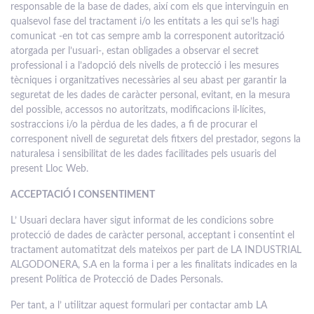
responsable de la base de dades, així com els que intervinguin en
qualsevol fase del tractament i/o les entitats a les qui se’ls hagi
comunicat -en tot cas sempre amb la corresponent autorització
atorgada per l’usuari-, estan obligades a observar el secret
professional i a l’adopció dels nivells de protecció i les mesures
tècniques i organitzatives necessàries al seu abast per garantir la
seguretat de les dades de caràcter personal, evitant, en la mesura
del possible, accessos no autoritzats, modificacions il·lícites,
sostraccions i/o la pèrdua de les dades, a fi de procurar el
corresponent nivell de seguretat dels fitxers del prestador, segons la
naturalesa i sensibilitat de les dades facilitades pels usuaris del
present Lloc Web.
ACCEPTACIÓ I CONSENTIMENT
L’ Usuari declara haver sigut informat de les condicions sobre
protecció de dades de caràcter personal, acceptant i consentint el
tractament automatitzat dels mateixos per part de LA INDUSTRIAL
ALGODONERA, S.A en la forma i per a les finalitats indicades en la
present Política de Protecció de Dades Personals.
Per tant, a l’ utilitzar aquest formulari per contactar amb LA