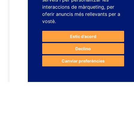
interaccions de màrqueting
,
per
oferir anuncis més rellevants per a
vostè
.
Estic d’acord
Declino
Canviar preferències