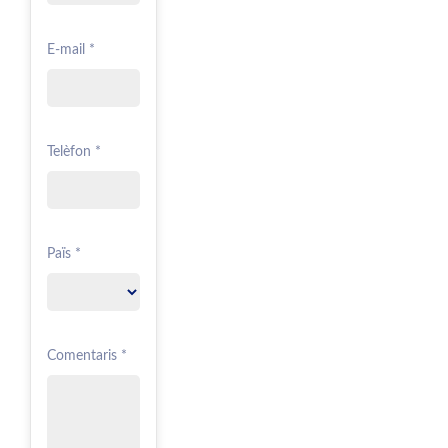
E-mail *
Telèfon *
Païs *
Comentaris *