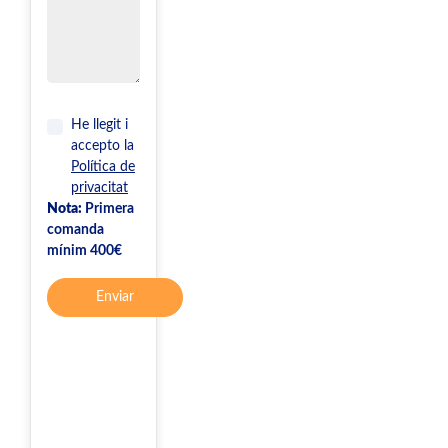
He llegit i
accepto la
Política de
privacitat
Nota:
Primera
comanda
mínim 400€
Enviar