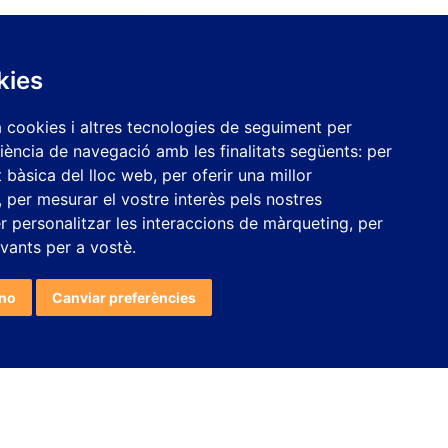
NECESSITES MÉS INFORMACIÓ?
kies
a cookies i altres tecnologies de seguiment per
riència de navegació amb les finalitats següents:
per
at bàsica del lloc web
,
per oferir una millor
,
per mesurar el vostre interès pels nostres
er personalitzar les interaccions de màrqueting
,
per
per
evants per a vostè
.
ino
Canviar preferències