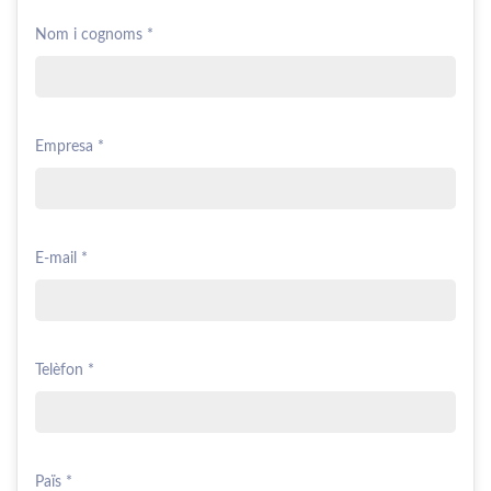
Nom i cognoms *
Empresa *
E-mail *
Telèfon *
Païs *