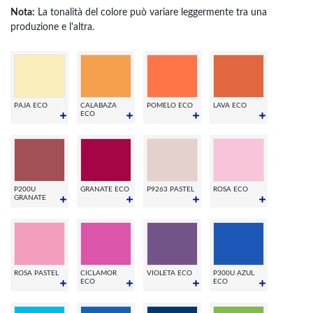
Nota:
La tonalità del colore può variare leggermente tra una
produzione e l'altra.
PAJA ECO
CALABAZA
POMELO ECO
LAVA ECO
ECO
P200U
GRANATE ECO
P9263 PASTEL
ROSA ECO
GRANATE
ROSA PASTEL
CICLAMOR
VIOLETA ECO
P300U AZUL
ECO
ECO