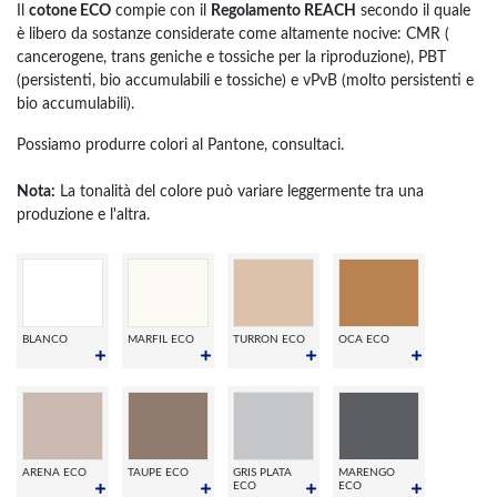
Il
cotone ECO
compie con il
Regolamento REACH
secondo il quale
è libero da sostanze considerate come altamente nocive: CMR (
cancerogene, trans geniche e tossiche per la riproduzione), PBT
(persistenti, bio accumulabili e tossiche) e vPvB (molto persistenti e
bio accumulabili).
Possiamo produrre colori al Pantone, consultaci.
Nota:
La tonalità del colore può variare leggermente tra una
produzione e l'altra.
BLANCO
MARFIL ECO
TURRON ECO
OCA ECO
ARENA ECO
TAUPE ECO
GRIS PLATA
MARENGO
ECO
ECO