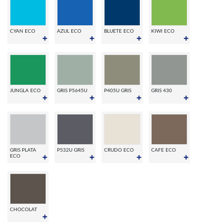
CYAN ECO
AZUL ECO
BLUETE ECO
KIWI ECO
JUNGLA ECO
GRIS P5645U
P405U GRIS
GRIS 430
GRIS PLATA
P532U GRIS
CRUDO ECO
CAFE ECO
ECO
CHOCOLAT