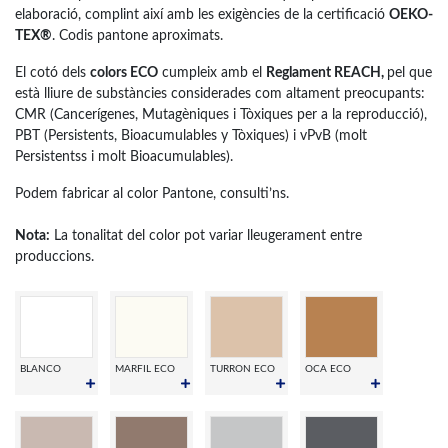
elaboració, complint així amb les exigències de la certificació
OEKO-
TEX®
. Codis pantone aproximats.
El cotó dels
colors ECO
cumpleix amb el
Reglament REACH,
pel que
està lliure de substàncies considerades com altament preocupants:
CMR (Cancerígenes, Mutagèniques i Tòxiques per a la reproducció),
PBT (Persistents, Bioacumulables y Tòxiques) i vPvB (molt
Persistentss i molt Bioacumulables).
Podem fabricar al color Pantone, consulti’ns.
Nota:
La tonalitat del color pot variar lleugerament entre
produccions.
BLANCO
MARFIL ECO
TURRON ECO
OCA ECO