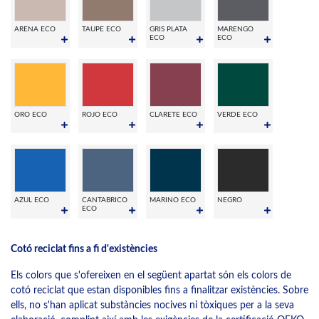
ARENA ECO
TAUPE ECO
GRIS PLATA
MARENGO
ECO
ECO
ORO ECO
ROJO ECO
CLARETE ECO
VERDE ECO
AZUL ECO
CANTABRICO
MARINO ECO
NEGRO
ECO
Cotó reciclat fins a fi d'existències
Els colors que s'ofereixen en el següent apartat són els colors de
cotó reciclat que estan disponibles fins a finalitzar existències. Sobre
ells, no s'han aplicat substàncies nocives ni tòxiques per a la seva