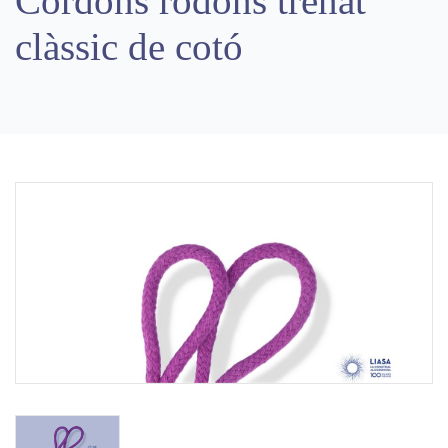
Cordons rodons trenat
clàssic de cotó
Previous
Next