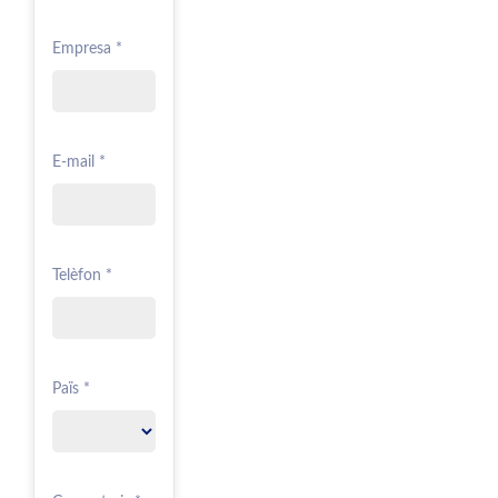
Empresa *
E-mail *
Telèfon *
Païs *