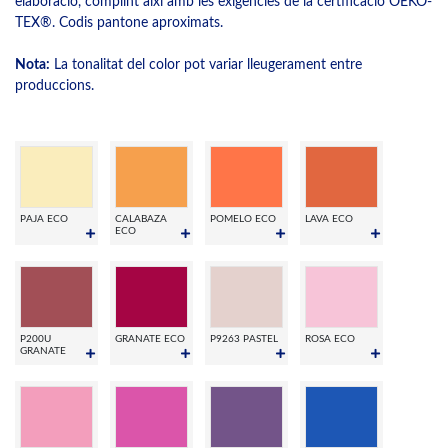
elaboració, complint així amb les exigències de la certificació OEKO-
TEX®. Codis pantone aproximats.
Nota:
La tonalitat del color pot variar lleugerament entre
produccions.
PAJA ECO
CALABAZA
POMELO ECO
LAVA ECO
ECO
P200U
GRANATE ECO
P9263 PASTEL
ROSA ECO
GRANATE