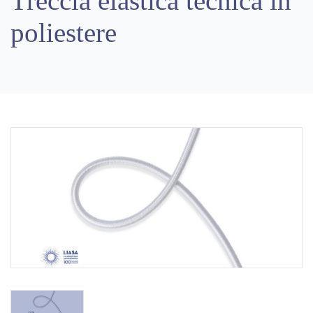
Treccia elastica tecnica in
poliestere
Previous
Next