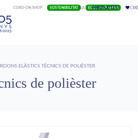
(CURRENT)
CORD-ON SHOP
SOSTENIBILITAT
EMPRESA
ECOLOGIA LIASA
PRODUCTES
SECT
FA
DONS ELÀSTICS TÈCNICS DE POLIÈSTER
cnics de polièster