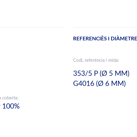
REFERENCIÈS I DIÀMETR
Codi, referència i mida:
353/5 P (Ø 5 MM)
G4016 (Ø 6 MM)
a coberta:
r 100%