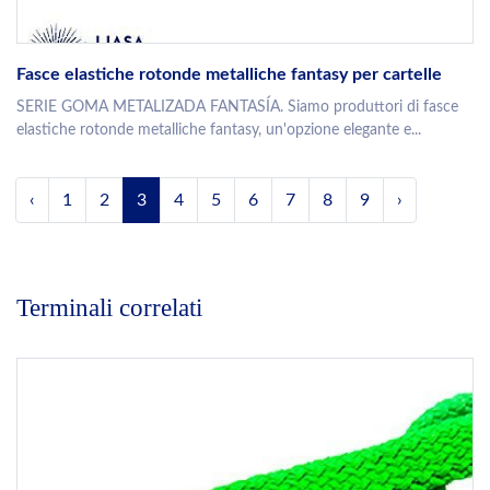
Fasce elastiche rotonde metalliche fantasy per cartelle
SERIE GOMA METALIZADA FANTASÍA. Siamo produttori di fasce
elastiche rotonde metalliche fantasy, un'opzione elegante e...
‹
1
2
3
4
5
6
7
8
9
›
Terminali correlati