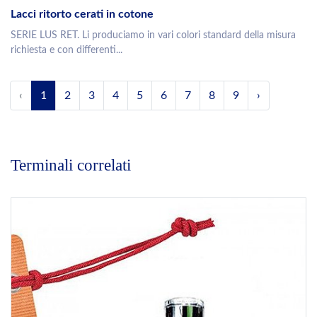
Lacci ritorto cerati in cotone
SERIE LUS RET. Li produciamo in vari colori standard della misura
richiesta e con differenti...
‹
1
2
3
4
5
6
7
8
9
›
Terminali correlati