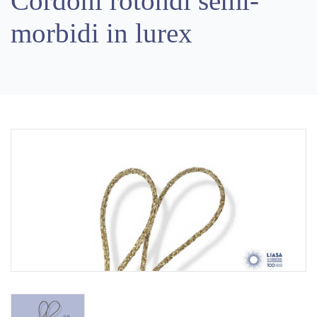
Cordoni rotondi semi-
morbidi in lurex
Previous
Next