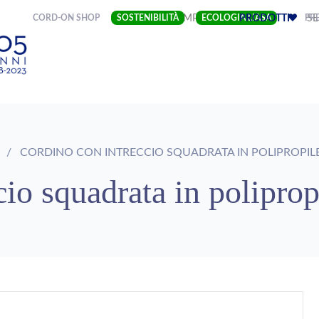
(CURRENT)
CORD-ON SHOP
SOSTENIBILITÀ
IMPRESA
ECOLOGIA LIASA
PRODOTTI
PRE
SE
O
CORDINO CON INTRECCIO SQUADRATA IN POLIPROPIL
io squadrata in poliprop