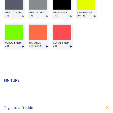
GRIS 1072 (Ref.
GRIS 112 (Ref.
NEGRO (Ref.
AMARILLO F
25)
18)
211)
(Ref. 8)
VERDE F (Ref.
NARANJA F
CORAL F (Ref.
355)
(Ref. 1643)
266)
FINITURE
Tagliato a freddo