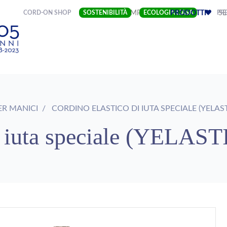
(CURRENT)
CORD-ON SHOP
SOSTENIBILITÀ
IMPRESA
ECOLOGIA LIASA
PRODOTTI
PRE
SE
ER MANICI
CORDINO ELASTICO DI IUTA SPECIALE (YELAST
i iuta speciale (YELAST