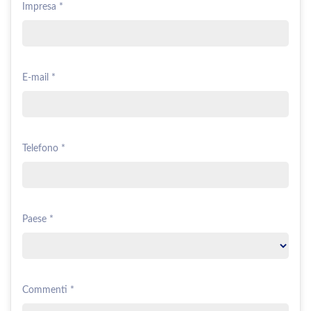
Impresa *
E-mail *
Telefono *
Paese *
Commenti *