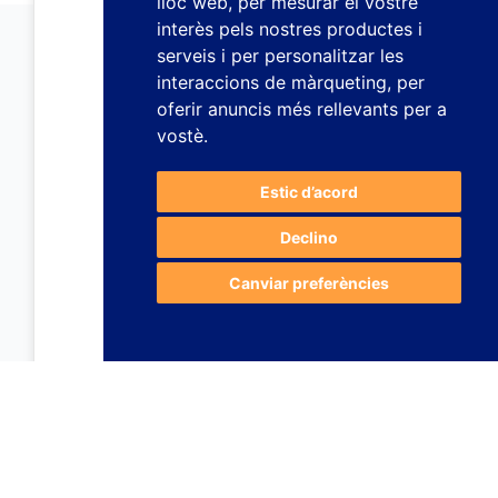
lloc web
,
per mesurar el vostre
interès pels nostres productes i
serveis i per personalitzar les
interaccions de màrqueting
,
per
oferir anuncis més rellevants per a
vostè
.
Estic d’acord
Declino
Canviar preferències