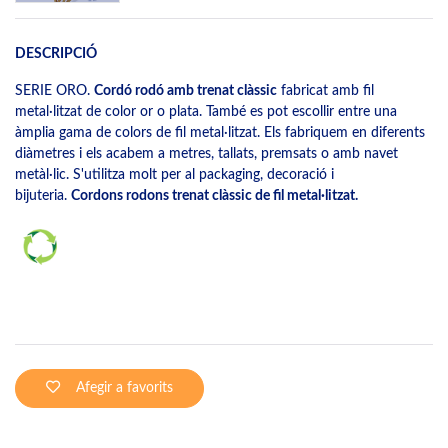
DESCRIPCIÓ
SERIE ORO.
Cordó rodó amb trenat clàssic
fabricat amb fil
metal·litzat de color or o plata. També es pot escollir entre una
àmplia gama de colors de fil metal·litzat. Els fabriquem en diferents
diàmetres i els acabem a metres, tallats, premsats o amb navet
metàl·lic. S'utilitza molt per al packaging, decoració i
bijuteria.
Cordons rodons trenat clàssic de fil metal·litzat.
Afegir a favorits