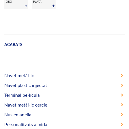
ORO
PLATA
ACABATS
Navet metàl·lic
Navet plàstic injectat
Terminal pel·lícula
Navet metàl·lic cercle
Nus en anella
Personalitzats a mida