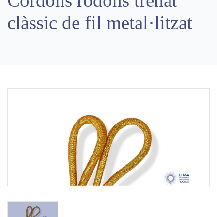
Cordons rodons trenat
clàssic de fil metal·litzat
Previous
Next