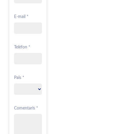
E-mail *
Telèfon *
Païs *
Comentaris *