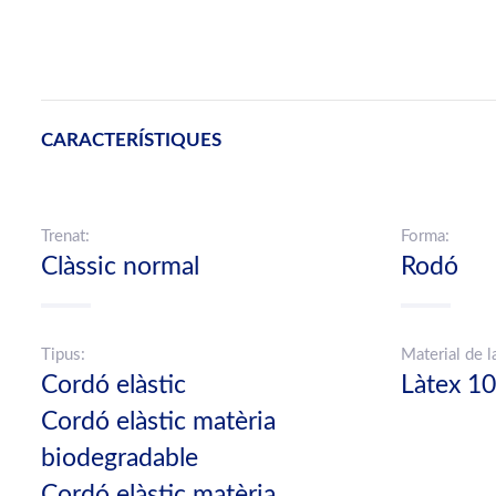
CARACTERÍSTIQUES
Trenat:
Forma:
Clàssic normal
Rodó
Tipus:
Material de l
Cordó elàstic
Làtex 1
Cordó elàstic matèria
biodegradable
Cordó elàstic matèria