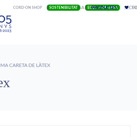
(CURRENT)
CORD-ON SHOP
SOSTENIBILITAT
EMPRESA
ECOLOGIA LIASA
PRODUCTES
SECT
FA
MA CARETA DE LÀTEX
ex