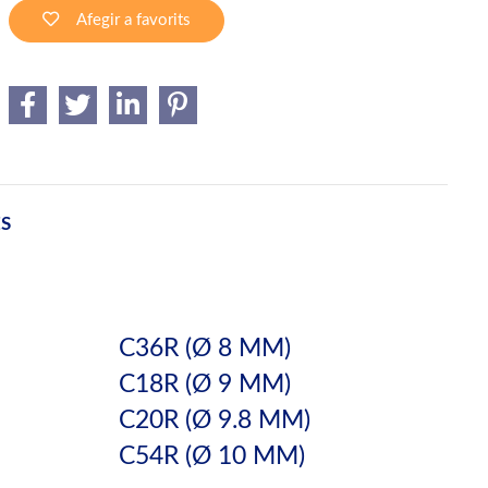
Afegir a favorits
ES
C36R (Ø 8 MM)
C18R (Ø 9 MM)
C20R (Ø 9.8 MM)
C54R (Ø 10 MM)