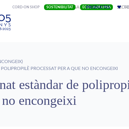
(CURRENT)
CORD-ON SHOP
SOSTENIBILITAT
EMPRESA
ECOLOGIA LIASA
PRODUCTES
SECT
FA
NCONGEIX)
OLIPROPILÈ PROCESSAT PER A QUE NO ENCONGEIXI
nat estàndar de poliprop
e no encongeixi