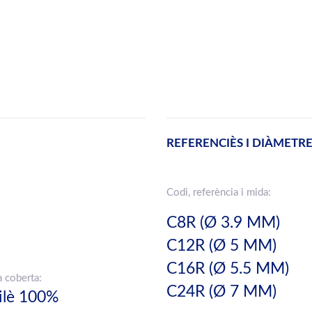
REFERENCIÈS I DIÀMETR
Codi, referència i mida:
C8R (Ø 3.9 MM)
C12R (Ø 5 MM)
C16R (Ø 5.5 MM)
a coberta:
C24R (Ø 7 MM)
ilè 100%