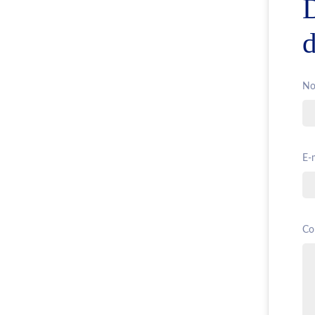
d
No
E-m
Co