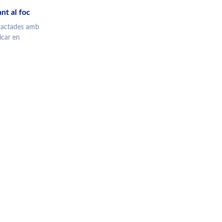
ant al foc
tractades amb
icar en