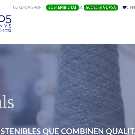
(CURRENT)
CORD-ON SHOP
SOSTENIBILITAT
EMPRESA
ECOLOGIA LIASA
PRODUCTES
SECTO
FA
ls
STENIBLES QUE COMBINEN QUALITA