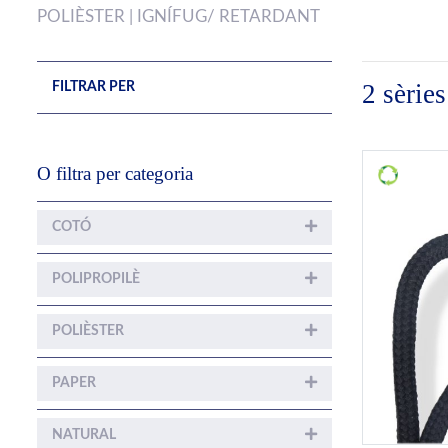
POLIÈSTER | IGNÍFUG/ RETARDANT
2 sèries
FILTRAR PER
O filtra per categoria
COTÓ
POLIPROPILÈ
POLIÈSTER
PAPER
NATURAL