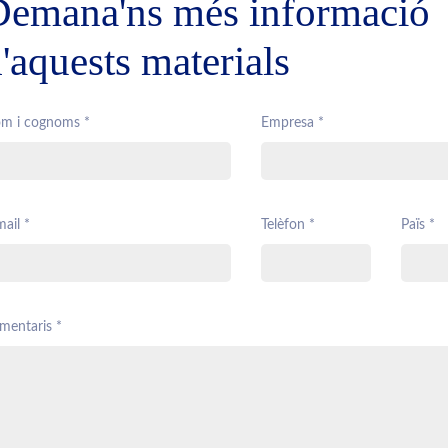
Demana'ns més informació
'aquests materials
m i cognoms *
Empresa *
ail *
Telèfon *
Païs *
mentaris *