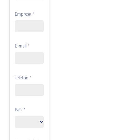
Empresa *
E-mail *
Telèfon *
Païs *