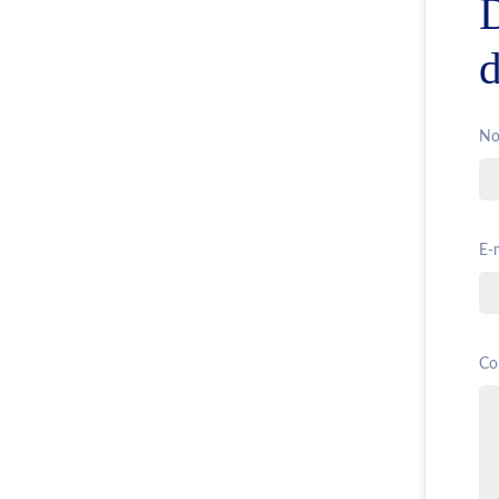
d
No
E-m
Co