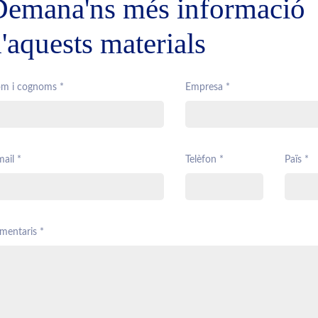
Demana'ns més informació
'aquests materials
m i cognoms *
Empresa *
ail *
Telèfon *
Païs *
mentaris *