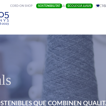
(CURRENT)
CORD-ON SHOP
SOSTENIBILITAT
EMPRESA
ECOLOGIA LIASA
PRODUCTES
SECTO
FA
ls
STENIBLES QUE COMBINEN QUALITA