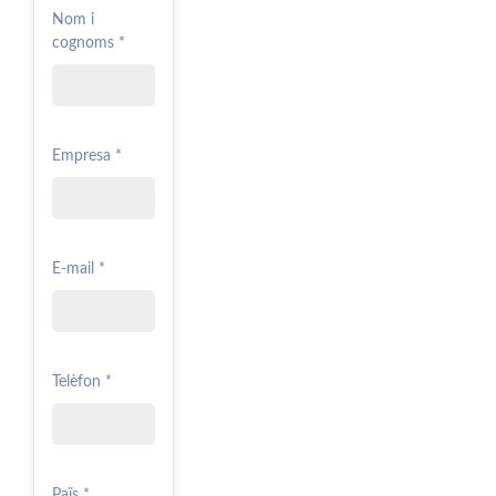
Nom i
cognoms *
Empresa *
E-mail *
Telèfon *
Païs *